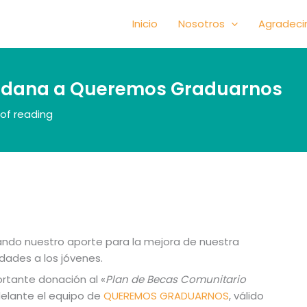
Inicio
Nosotros
Agradeci
Aldana a Queremos Graduarnos
of reading
ndo nuestro aporte para la mejora de nuestra
dades a los jóvenes.
rtante donación al «
Plan de Becas Comunitario
delante el equipo de
QUEREMOS GRADUARNOS
, válido