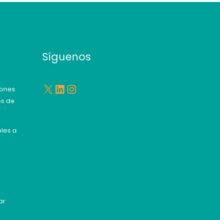
X
LinkedIn
Instagram
Síguenos
iones
os de
les a
ar