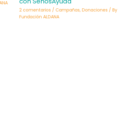
con SenosAyuda
DANA
2 comentarios
/
Campañas
,
Donaciones
/ By
Fundación ALDANA