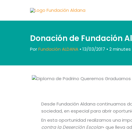
Ir
al
contenido
Donación de Fundación 
Por
Fundación ALDANA
•
13/03/2017
•
2 minutes 
Desde Fundación Aldana continuamos da
sociedad, en especial para abrir oportuni
En esta oportunidad realizamos una impo
contra la Deserción Escolar
» que lleva a