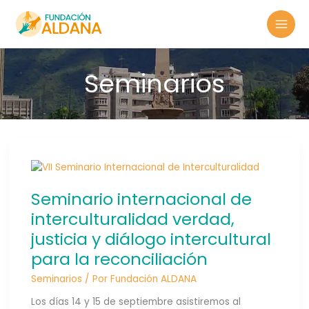
Ir
al
contenido
Seminarios
SEMINARIO
INTERNACIONAL
DE
INTERCULTURALIDAD
VERDAD,
Seminario internacional de
JUSTICIA
Y
DIÁLOGO
interculturalidad verdad,
INTERCULTURAL
PARA
LA
justicia y diálogo intercultural
RECONCILIACIÓN
para la reconciliación
Seminarios
/ Por
Fundación ALDANA
Los días 14 y 15 de septiembre asistiremos al