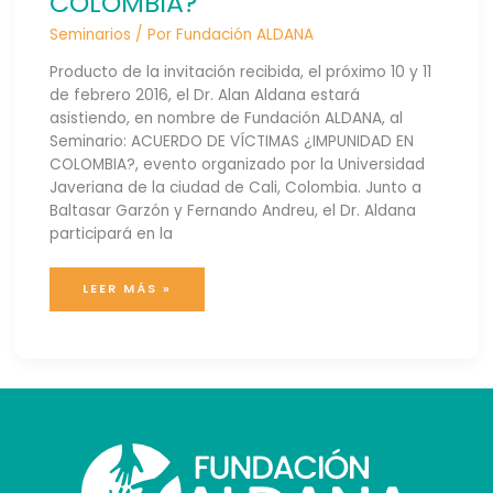
COLOMBIA?
Seminarios
/ Por
Fundación ALDANA
Producto de la invitación recibida, el próximo 10 y 11
de febrero 2016, el Dr. Alan Aldana estará
asistiendo, en nombre de Fundación ALDANA, al
Seminario: ACUERDO DE VÍCTIMAS ¿IMPUNIDAD EN
COLOMBIA?, evento organizado por la Universidad
Javeriana de la ciudad de Cali, Colombia. Junto a
Baltasar Garzón y Fernando Andreu, el Dr. Aldana
participará en la
LEER MÁS »